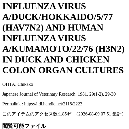
INFLUENZA VIRUS
A/DUCK/HOKKAIDO/5/77
(HAV7N2) AND HUMAN
INFLUENZA VIRUS
A/KUMAMOTO/22/76 (H3N2)
IN DUCK AND CHICKEN
COLON ORGAN CULTURES
OHTA, Chikako
Japanese Journal of Veterinary Research, 1981, 29(1-2), 29-30
Permalink : https://hdl.handle.net/2115/2223
このアイテムのアクセス数:
1,854
件
（
2026-08-09
07:51 集計
）
閲覧可能ファイル