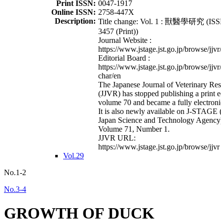
Print ISSN:
0047-1917
Online ISSN:
2758-447X
Description:
Title change: Vol. 1 : 獸醫學研究 (ISS
3457 (Print))
Journal Website :
https://www.jstage.jst.go.jp/browse/jjvr
Editorial Board :
https://www.jstage.jst.go.jp/browse/jjvr
char/en
The Japanese Journal of Veterinary Re
(JJVR) has stopped publishing a print e
volume 70 and became a fully electroni
It is also newly available on J-STAGE 
Japan Science and Technology Agency
Volume 71, Number 1.
JJVR URL:
https://www.jstage.jst.go.jp/browse/jjvr
Vol.29
No.1-2
No.3-4
GROWTH OF DUCK