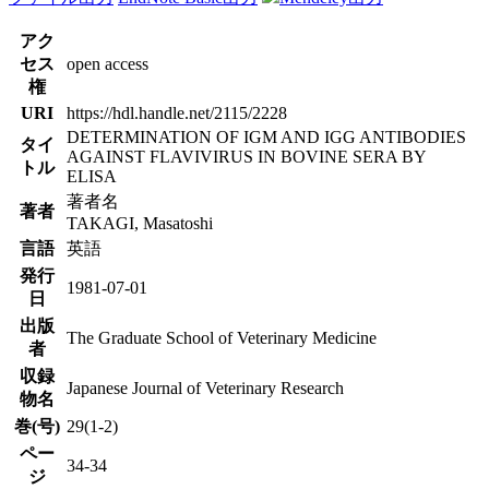
アク
セス
open access
権
URI
https://hdl.handle.net/2115/2228
DETERMINATION OF IGM AND IGG ANTIBODIES
タイ
AGAINST FLAVIVIRUS IN BOVINE SERA BY
トル
ELISA
著者名
著者
TAKAGI, Masatoshi
言語
英語
発行
1981-07-01
日
出版
The Graduate School of Veterinary Medicine
者
収録
Japanese Journal of Veterinary Research
物名
巻(号)
29(1-2)
ペー
34-34
ジ