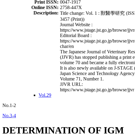
Print ISSN:
0047-1917
Online ISSN:
2758-447X
Description:
Title change: Vol. 1 : 獸醫學研究 (ISS
3457 (Print))
Journal Website :
https://www.jstage.jst.go.jp/browse/jjvr
Editorial Board :
https://www.jstage.jst.go.jp/browse/jjvr
char/en
The Japanese Journal of Veterinary Re
(JJVR) has stopped publishing a print e
volume 70 and became a fully electroni
It is also newly available on J-STAGE 
Japan Science and Technology Agency
Volume 71, Number 1.
JJVR URL:
https://www.jstage.jst.go.jp/browse/jjvr
Vol.29
No.1-2
No.3-4
DETERMINATION OF IGM