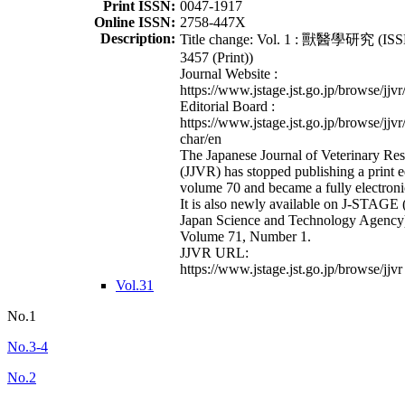
Print ISSN:
0047-1917
Online ISSN:
2758-447X
Description:
Title change: Vol. 1 : 獸醫學研究 (ISS
3457 (Print))
Journal Website :
https://www.jstage.jst.go.jp/browse/jjvr
Editorial Board :
https://www.jstage.jst.go.jp/browse/jjvr
char/en
The Japanese Journal of Veterinary Re
(JJVR) has stopped publishing a print e
volume 70 and became a fully electroni
It is also newly available on J-STAGE 
Japan Science and Technology Agency
Volume 71, Number 1.
JJVR URL:
https://www.jstage.jst.go.jp/browse/jjvr
Vol.31
No.1
No.3-4
No.2