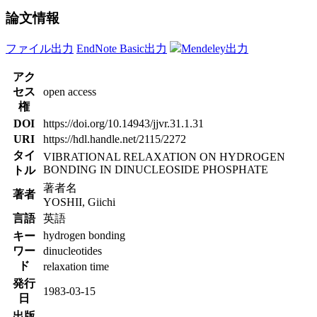
論文情報
ファイル出力
EndNote Basic出力
Mendeley出力
アク
セス
open access
権
DOI
https://doi.org/10.14943/jjvr.31.1.31
URI
https://hdl.handle.net/2115/2272
タイ
VIBRATIONAL RELAXATION ON HYDROGEN
BONDING IN DINUCLEOSIDE PHOSPHATE
トル
著者名
著者
YOSHII, Giichi
言語
英語
hydrogen bonding
キー
ワー
dinucleotides
ド
relaxation time
発行
1983-03-15
日
出版