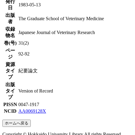
発行
1983-05-13
日
出版
The Graduate School of Veterinary Medicine
者
収録
Japanese Journal of Veterinary Research
物名
巻(号)
31(2)
ペー
92-92
ジ
資源
タイ
紀要論文
プ
出版
タイ
Version of Record
プ
PISSN
0047-1917
NCID
AA0069128X
ホームへ戻る
Copyright © Hokkaido University Library All rights Reserved