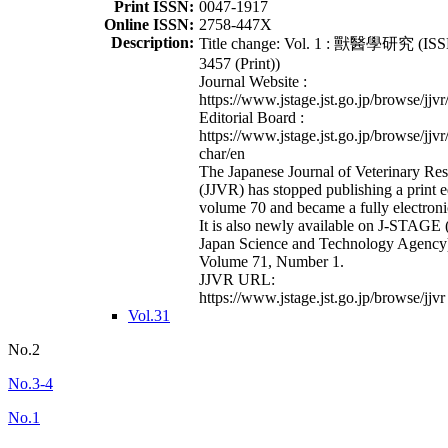
Print ISSN:
0047-1917
Online ISSN:
2758-447X
Description:
Title change: Vol. 1 : 獸醫學研究 (ISS
3457 (Print))
Journal Website :
https://www.jstage.jst.go.jp/browse/jjvr
Editorial Board :
https://www.jstage.jst.go.jp/browse/jjvr
char/en
The Japanese Journal of Veterinary Re
(JJVR) has stopped publishing a print e
volume 70 and became a fully electroni
It is also newly available on J-STAGE 
Japan Science and Technology Agency
Volume 71, Number 1.
JJVR URL:
https://www.jstage.jst.go.jp/browse/jjvr
Vol.31
No.2
No.3-4
No.1