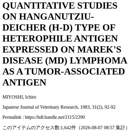
QUANTITATIVE STUDIES
ON HANGANUTZIU-
DEICHER (H-D) TYPE OF
HETEROPHILE ANTIGEN
EXPRESSED ON MAREK'S
DISEASE (MD) LYMPHOMA
AS A TUMOR-ASSOCIATED
ANTIGEN
MIYOSHI, Ichiro
Japanese Journal of Veterinary Research, 1983, 31(2), 92-92
Permalink : https://hdl.handle.net/2115/2290
このアイテムのアクセス数:
1,642
件
（
2026-08-07
08:57 集計
）