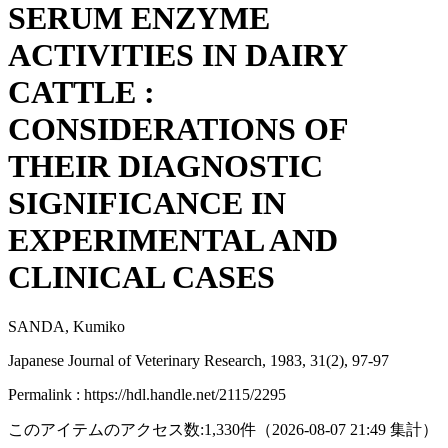
SERUM ENZYME
ACTIVITIES IN DAIRY
CATTLE :
CONSIDERATIONS OF
THEIR DIAGNOSTIC
SIGNIFICANCE IN
EXPERIMENTAL AND
CLINICAL CASES
SANDA, Kumiko
Japanese Journal of Veterinary Research, 1983, 31(2), 97-97
Permalink : https://hdl.handle.net/2115/2295
このアイテムのアクセス数:
1,330
件
（
2026-08-07
21:49 集計
）