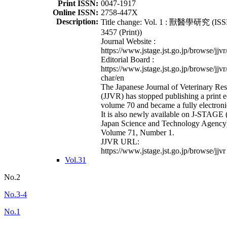
Print ISSN:
0047-1917
Online ISSN:
2758-447X
Description:
Title change: Vol. 1 : 獸醫學研究 (ISS
3457 (Print))
Journal Website :
https://www.jstage.jst.go.jp/browse/jjvr
Editorial Board :
https://www.jstage.jst.go.jp/browse/jjvr
char/en
The Japanese Journal of Veterinary Re
(JJVR) has stopped publishing a print e
volume 70 and became a fully electroni
It is also newly available on J-STAGE 
Japan Science and Technology Agency
Volume 71, Number 1.
JJVR URL:
https://www.jstage.jst.go.jp/browse/jjvr
Vol.31
No.2
No.3-4
No.1