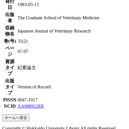
発行
1983-05-13
日
出版
The Graduate School of Veterinary Medicine
者
収録
Japanese Journal of Veterinary Research
物名
巻(号)
31(2)
ペー
97-97
ジ
資源
タイ
紀要論文
プ
出版
タイ
Version of Record
プ
PISSN
0047-1917
NCID
AA0069128X
ホームへ戻る
Copyright © Hokkaido University Library All rights Reserved