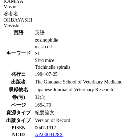
KAMIYA,
Masao
著者名
OHBAYASHI,
Masashi
言語
英語
eosinophilia
mast cell
キーワード
Sl
Sl^d mice
Trichinella spiralis
発行日
1984-07-25
出版者
The Graduate School of Veterinary Medicine
収録物名
Japanese Journal of Veterinary Research
巻(号)
32(3)
ページ
165-170
資源タイプ
紀要論文
出版タイプ
Version of Record
PISSN
0047-1917
NCID
AA0069128X