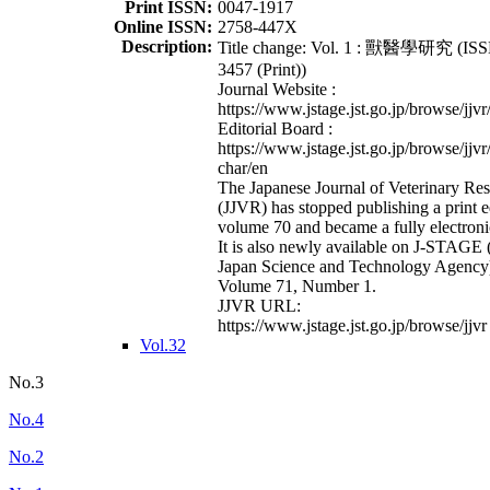
Print ISSN:
0047-1917
Online ISSN:
2758-447X
Description:
Title change: Vol. 1 : 獸醫學研究 (ISS
3457 (Print))
Journal Website :
https://www.jstage.jst.go.jp/browse/jjvr
Editorial Board :
https://www.jstage.jst.go.jp/browse/jjvr
char/en
The Japanese Journal of Veterinary Re
(JJVR) has stopped publishing a print e
volume 70 and became a fully electroni
It is also newly available on J-STAGE 
Japan Science and Technology Agency
Volume 71, Number 1.
JJVR URL:
https://www.jstage.jst.go.jp/browse/jjvr
Vol.32
No.3
No.4
No.2