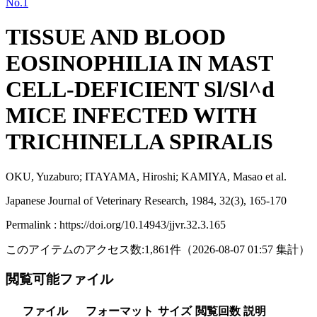
No.1
TISSUE AND BLOOD
EOSINOPHILIA IN MAST
CELL-DEFICIENT Sl/Sl^d
MICE INFECTED WITH
TRICHINELLA SPIRALIS
OKU, Yuzaburo; ITAYAMA, Hiroshi; KAMIYA, Masao et al.
Japanese Journal of Veterinary Research, 1984, 32(3), 165-170
Permalink : https://doi.org/10.14943/jjvr.32.3.165
このアイテムのアクセス数:
1,861
件
（
2026-08-07
01:57 集計
）
閲覧可能ファイル
ファイル
フォーマット
サイズ
閲覧回数
説明