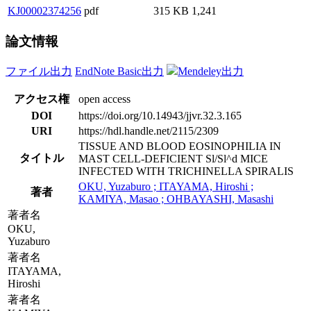
KJ00002374256
pdf
315 KB
1,241
論文情報
ファイル出力
EndNote Basic出力
Mendeley出力
アクセス権
open access
DOI
https://doi.org/10.14943/jjvr.32.3.165
URI
https://hdl.handle.net/2115/2309
TISSUE AND BLOOD EOSINOPHILIA IN
タイトル
MAST CELL-DEFICIENT Sl/Sl^d MICE
INFECTED WITH TRICHINELLA SPIRALIS
OKU, Yuzaburo ; ITAYAMA, Hiroshi ;
著者
KAMIYA, Masao ; OHBAYASHI, Masashi
著者名
OKU,
Yuzaburo
著者名
ITAYAMA,
Hiroshi
著者名