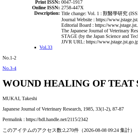
Print ISSN:
0047-1917
Online ISSN:
2758-447X
Description:
Title change: Vol. 1 : 獸醫學研究 (ISSN
Journal Website : https://www.jstage.jst
Editorial Board : https://www.jstage.jst
The Japanese Journal of Veterinary Rese
STAGE (by the Japan Science and Tec
JJVR URL: https://www.jstage.jst.go.jp
Vol.33
No.1-2
No.3-4
WOUND HEALING OF TEAT 
MUKAI, Takeshi
Japanese Journal of Veterinary Research, 1985, 33(1-2), 87-87
Permalink : https://hdl.handle.net/2115/2342
このアイテムのアクセス数:
2,270
件
（
2026-08-08
09:24 集計
）