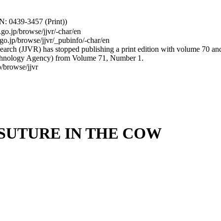
: 0439-3457 (Print))
.go.jp/browse/jjvr/-char/en
.go.jp/browse/jjvr/_pubinfo/-char/en
arch (JJVR) has stopped publishing a print edition with volume 70 and b
hnology Agency) from Volume 71, Number 1.
/browse/jjvr
SUTURE IN THE COW