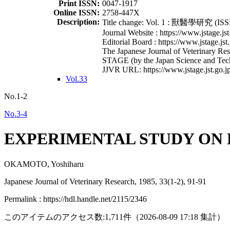
Print ISSN:
0047-1917
Online ISSN:
2758-447X
Description:
Title change: Vol. 1 : 獸醫學研究 (ISSN
Journal Website : https://www.jstage.jst
Editorial Board : https://www.jstage.jst
The Japanese Journal of Veterinary Rese
STAGE (by the Japan Science and Tec
JJVR URL: https://www.jstage.jst.go.jp
Vol.33
No.1-2
No.3-4
EXPERIMENTAL STUDY ON 
OKAMOTO, Yoshiharu
Japanese Journal of Veterinary Research, 1985, 33(1-2), 91-91
Permalink : https://hdl.handle.net/2115/2346
このアイテムのアクセス数:
1,711
件
（
2026-08-09
17:18 集計
）