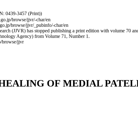
: 0439-3457 (Print))
.go.jp/browse/jjvr/-char/en
.go.jp/browse/jjvr/_pubinfo/-char/en
arch (JJVR) has stopped publishing a print edition with volume 70 and b
hnology Agency) from Volume 71, Number 1.
/browse/jjvr
HEALING OF MEDIAL PATE