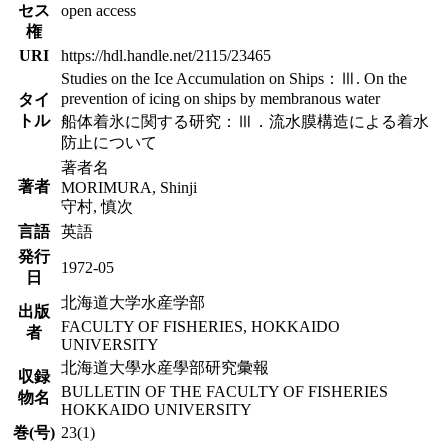
セス
open access
権
URI
https://hdl.handle.net/2115/23465
Studies on the Ice Accumulation on Ships：Ⅲ. On the
prevention of icing on ships by membranous water
タイ
トル
船体着氷に関する研究：Ⅲ．流水膜構造による着水
防止について
著者名
著者
MORIMURA, Shinji
守村, 慎次
言語
英語
発行
1972-05
日
北海道大学水産学部
出版
FACULTY OF FISHERIES, HOKKAIDO
者
UNIVERSITY
北海道大學水産學部研究彙報
収録
BULLETIN OF THE FACULTY OF FISHERIES
物名
HOKKAIDO UNIVERSITY
巻(号)
23(1)