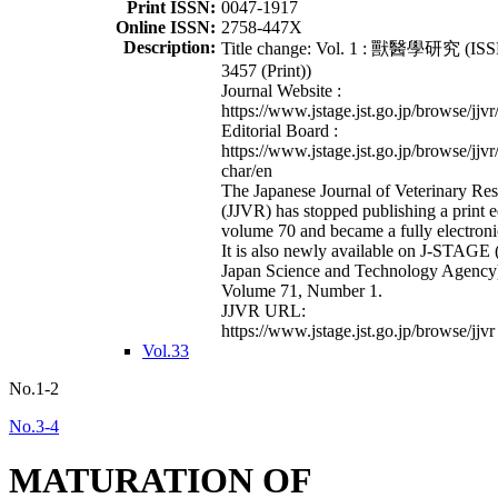
Print ISSN:
0047-1917
Online ISSN:
2758-447X
Description:
Title change: Vol. 1 : 獸醫學研究 (ISS
3457 (Print))
Journal Website :
https://www.jstage.jst.go.jp/browse/jjvr
Editorial Board :
https://www.jstage.jst.go.jp/browse/jjvr
char/en
The Japanese Journal of Veterinary Re
(JJVR) has stopped publishing a print e
volume 70 and became a fully electroni
It is also newly available on J-STAGE 
Japan Science and Technology Agency
Volume 71, Number 1.
JJVR URL:
https://www.jstage.jst.go.jp/browse/jjvr
Vol.33
No.1-2
No.3-4
MATURATION OF