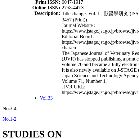
Print ISSN:
0047-1917
Online ISSN:
2758-447X
Description:
Title change: Vol. 1 : 獸醫學研究 (ISS
3457 (Print))
Journal Website :
https://www.jstage.jst.go.jp/browse/jjvr
Editorial Board :
https://www.jstage.jst.go.jp/browse/jjvr
char/en
The Japanese Journal of Veterinary Re
(JJVR) has stopped publishing a print e
volume 70 and became a fully electroni
It is also newly available on J-STAGE 
Japan Science and Technology Agency
Volume 71, Number 1.
JJVR URL:
https://www.jstage.jst.go.jp/browse/jjvr
Vol.33
No.3-4
No.1-2
STUDIES ON