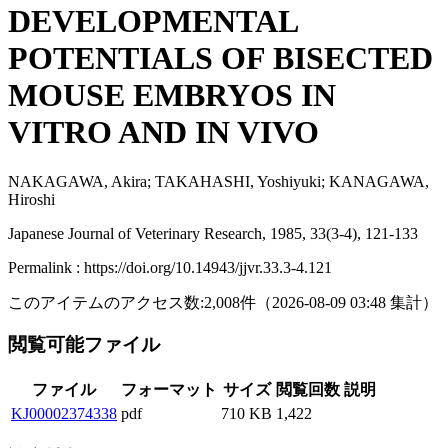
DEVELOPMENTAL
POTENTIALS OF BISECTED
MOUSE EMBRYOS IN
VITRO AND IN VIVO
NAKAGAWA, Akira; TAKAHASHI, Yoshiyuki; KANAGAWA,
Hiroshi
Japanese Journal of Veterinary Research, 1985, 33(3-4), 121-133
Permalink : https://doi.org/10.14943/jjvr.33.3-4.121
このアイテムのアクセス数:
2,008
件
（
2026-08-09
03:48 集計
）
閲覧可能ファイル
ファイル
フォーマット
サイズ
閲覧回数
説明
KJ00002374338
pdf
710 KB
1,422