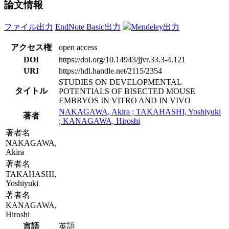
論文情報
ファイル出力
EndNote Basic出力
Mendeley出力
アクセス権
open access
DOI
https://doi.org/10.14943/jjvr.33.3-4.121
URI
https://hdl.handle.net/2115/2354
STUDIES ON DEVELOPMENTAL
タイトル
POTENTIALS OF BISECTED MOUSE
EMBRYOS IN VITRO AND IN VIVO
NAKAGAWA, Akira ; TAKAHASHI, Yoshiyuki
著者
; KANAGAWA, Hiroshi
著者名
NAKAGAWA,
Akira
著者名
TAKAHASHI,
Yoshiyuki
著者名
KANAGAWA,
Hiroshi
言語
英語