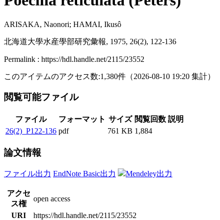
Poecilia reticulata (Peters)
ARISAKA, Naonori; HAMAI, Ikusô
北海道大學水産學部研究彙報, 1975, 26(2), 122-136
Permalink : https://hdl.handle.net/2115/23552
このアイテムのアクセス数:
1,380
件
（
2026-08-10
19:20 集計
）
閲覧可能ファイル
ファイル
フォーマット
サイズ
閲覧回数
説明
26(2)_P122-136
pdf
761 KB
1,884
論文情報
ファイル出力
EndNote Basic出力
Mendeley出力
アクセ
open access
ス権
URI
https://hdl.handle.net/2115/23552