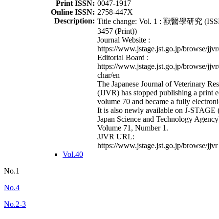
Print ISSN:
0047-1917
Online ISSN:
2758-447X
Description:
Title change: Vol. 1 : 獸醫學研究 (ISS
3457 (Print))
Journal Website :
https://www.jstage.jst.go.jp/browse/jjvr
Editorial Board :
https://www.jstage.jst.go.jp/browse/jjvr
char/en
The Japanese Journal of Veterinary Re
(JJVR) has stopped publishing a print e
volume 70 and became a fully electroni
It is also newly available on J-STAGE 
Japan Science and Technology Agency
Volume 71, Number 1.
JJVR URL:
https://www.jstage.jst.go.jp/browse/jjvr
Vol.40
No.1
No.4
No.2-3