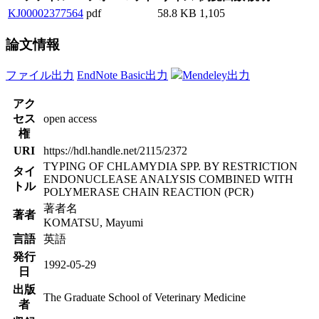
KJ00002377564
pdf
58.8 KB
1,105
論文情報
ファイル出力
EndNote Basic出力
Mendeley出力
アク
セス
open access
権
URI
https://hdl.handle.net/2115/2372
TYPING OF CHLAMYDIA SPP. BY RESTRICTION
タイ
ENDONUCLEASE ANALYSIS COMBINED WITH
トル
POLYMERASE CHAIN REACTION (PCR)
著者名
著者
KOMATSU, Mayumi
言語
英語
発行
1992-05-29
日
出版
The Graduate School of Veterinary Medicine
者