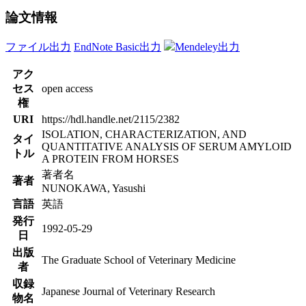
論文情報
ファイル出力
EndNote Basic出力
Mendeley出力
アク
セス
open access
権
URI
https://hdl.handle.net/2115/2382
ISOLATION, CHARACTERIZATION, AND
タイ
QUANTITATIVE ANALYSIS OF SERUM AMYLOID
トル
A PROTEIN FROM HORSES
著者名
著者
NUNOKAWA, Yasushi
言語
英語
発行
1992-05-29
日
出版
The Graduate School of Veterinary Medicine
者
収録
Japanese Journal of Veterinary Research
物名