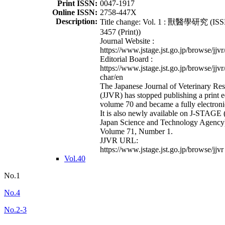
Print ISSN:
0047-1917
Online ISSN:
2758-447X
Description:
Title change: Vol. 1 : 獸醫學研究 (ISS
3457 (Print))
Journal Website :
https://www.jstage.jst.go.jp/browse/jjvr
Editorial Board :
https://www.jstage.jst.go.jp/browse/jjvr
char/en
The Japanese Journal of Veterinary Re
(JJVR) has stopped publishing a print e
volume 70 and became a fully electroni
It is also newly available on J-STAGE 
Japan Science and Technology Agency
Volume 71, Number 1.
JJVR URL:
https://www.jstage.jst.go.jp/browse/jjvr
Vol.40
No.1
No.4
No.2-3