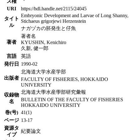
ス権
URI
https://hdl.handle.net/2115/24045
Embryonic Development and Larvae of Long Shanny,
タイト
Stichaeus grigorjewi Herzenstein
ル
ナガヅカの胚発生と仔魚
著者名
著者
KYUSHIN, Kenichiro
久新, 健一郎
言語
英語
発行日
1990-02
北海道大学水産学部
出版者
FACULTY OF FISHERIES, HOKKAIDO
UNIVERSITY
北海道大學水産學部研究彙報
収録物
BULLETIN OF THE FACULTY OF FISHERIES
名
HOKKAIDO UNIVERSITY
巻(号)
41(1)
ページ
13-17
資源タ
紀要論文
イプ