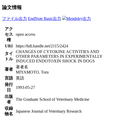
論文情報
ファイル出力
EndNote Basic出力
Mendeley出力
アク
セス
open access
権
URI
https://hdl.handle.net/2115/2424
CHANGES OF CYTOKINE ACTIVITIES AND
タイ
OTHER PARAMETERS IN EXPERIMENTALLY
トル
INDUCED ENDOTOXIN SHOCK IN DOGS
著者名
著者
MIYAMOTO, Toru
言語
英語
発行
1993-05-27
日
出版
The Graduate School of Veterinary Medicine
者
収録
Japanese Journal of Veterinary Research
物名