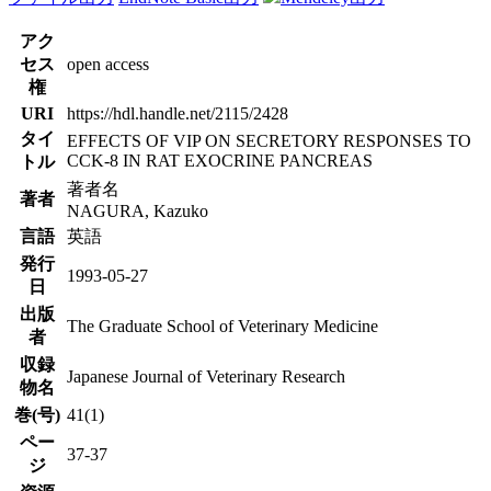
アク
セス
open access
権
URI
https://hdl.handle.net/2115/2428
タイ
EFFECTS OF VIP ON SECRETORY RESPONSES TO
CCK-8 IN RAT EXOCRINE PANCREAS
トル
著者名
著者
NAGURA, Kazuko
言語
英語
発行
1993-05-27
日
出版
The Graduate School of Veterinary Medicine
者
収録
Japanese Journal of Veterinary Research
物名
巻(号)
41(1)
ペー
37-37
ジ