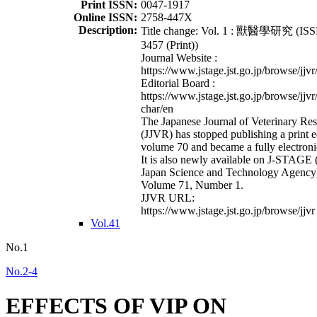
Print ISSN:
0047-1917
Online ISSN:
2758-447X
Description:
Title change: Vol. 1 : 獸醫學研究 (ISS
3457 (Print))
Journal Website :
https://www.jstage.jst.go.jp/browse/jjvr
Editorial Board :
https://www.jstage.jst.go.jp/browse/jjvr
char/en
The Japanese Journal of Veterinary Re
(JJVR) has stopped publishing a print e
volume 70 and became a fully electroni
It is also newly available on J-STAGE 
Japan Science and Technology Agency
Volume 71, Number 1.
JJVR URL:
https://www.jstage.jst.go.jp/browse/jjvr
Vol.41
No.1
No.2-4
EFFECTS OF VIP ON