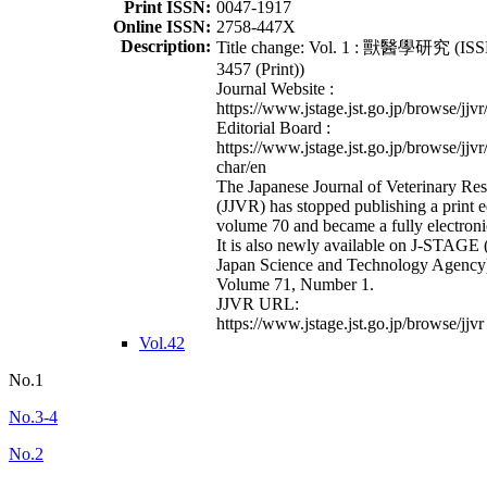
Print ISSN:
0047-1917
Online ISSN:
2758-447X
Description:
Title change: Vol. 1 : 獸醫學研究 (ISS
3457 (Print))
Journal Website :
https://www.jstage.jst.go.jp/browse/jjvr
Editorial Board :
https://www.jstage.jst.go.jp/browse/jjvr
char/en
The Japanese Journal of Veterinary Re
(JJVR) has stopped publishing a print e
volume 70 and became a fully electroni
It is also newly available on J-STAGE 
Japan Science and Technology Agency
Volume 71, Number 1.
JJVR URL:
https://www.jstage.jst.go.jp/browse/jjvr
Vol.42
No.1
No.3-4
No.2