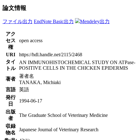
論文情報
ファイル出力
EndNote Basic出力
Mendeley出力
アク
セス
open access
権
URI
https://hdl.handle.net/2115/2468
タイ
AN IMMUNOHISTOCHEMICAL STUDY ON ATPase-
POSITIVE CELLS IN THE CHICKEN EPIDERMIS
トル
著者名
著者
TANAKA, Michiaki
言語
英語
発行
1994-06-17
日
出版
The Graduate School of Veterinary Medicine
者
収録
Japanese Journal of Veterinary Research
物名