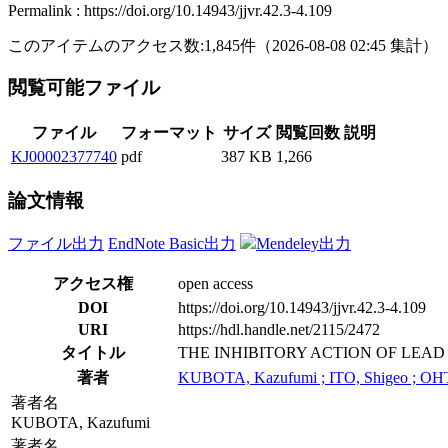
Permalink : https://doi.org/10.14943/jjvr.42.3-4.109
このアイテムのアクセス数:
1,845
件
（
2026-08-08
02:45 集計
）
閲覧可能ファイル
ファイル
フォーマット
サイズ
閲覧回数
説明
KJ00002377740
pdf
387 KB
1,266
論文情報
ファイル出力
EndNote Basic出力
Mendeley出力
アクセス権
open access
DOI
https://doi.org/10.14943/jjvr.42.3-4.109
URI
https://hdl.handle.net/2115/2472
タイトル
THE INHIBITORY ACTION OF LEA
著者
KUBOTA, Kazufumi ; ITO, Shigeo ; OH
著者名
KUBOTA, Kazufumi
著者名