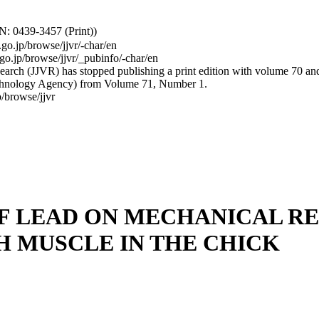
: 0439-3457 (Print))
.go.jp/browse/jjvr/-char/en
.go.jp/browse/jjvr/_pubinfo/-char/en
arch (JJVR) has stopped publishing a print edition with volume 70 and b
hnology Agency) from Volume 71, Number 1.
/browse/jjvr
OF LEAD ON MECHANICAL RE
 MUSCLE IN THE CHICK