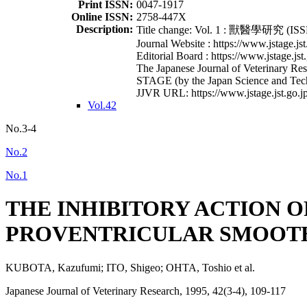
Print ISSN:
0047-1917
Online ISSN:
2758-447X
Description:
Title change: Vol. 1 : 獸醫學研究 (ISSN
Journal Website : https://www.jstage.jst
Editorial Board : https://www.jstage.jst
The Japanese Journal of Veterinary Rese
STAGE (by the Japan Science and Tec
JJVR URL: https://www.jstage.jst.go.jp
Vol.42
No.3-4
No.2
No.1
THE INHIBITORY ACTION 
PROVENTRICULAR SMOOTH
KUBOTA, Kazufumi; ITO, Shigeo; OHTA, Toshio et al.
Japanese Journal of Veterinary Research, 1995, 42(3-4), 109-117