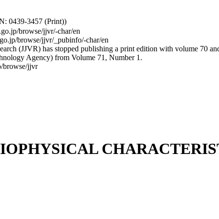
: 0439-3457 (Print))
.go.jp/browse/jjvr/-char/en
.go.jp/browse/jjvr/_pubinfo/-char/en
arch (JJVR) has stopped publishing a print edition with volume 70 and b
hnology Agency) from Volume 71, Number 1.
/browse/jjvr
IOPHYSICAL CHARACTERIST