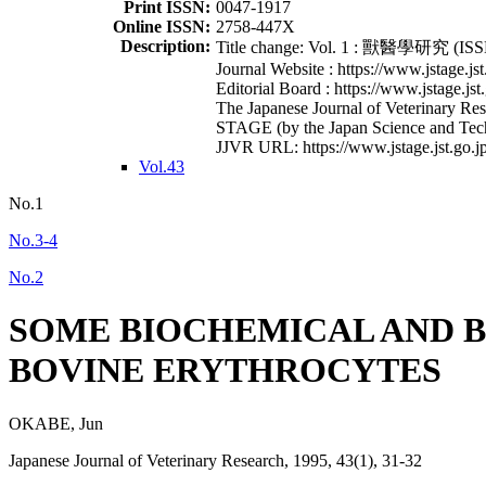
Print ISSN:
0047-1917
Online ISSN:
2758-447X
Description:
Title change: Vol. 1 : 獸醫學研究 (ISSN
Journal Website : https://www.jstage.jst
Editorial Board : https://www.jstage.jst
The Japanese Journal of Veterinary Rese
STAGE (by the Japan Science and Tec
JJVR URL: https://www.jstage.jst.go.jp
Vol.43
No.1
No.3-4
No.2
SOME BIOCHEMICAL AND B
BOVINE ERYTHROCYTES
OKABE, Jun
Japanese Journal of Veterinary Research, 1995, 43(1), 31-32