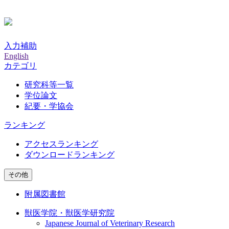
入力補助
English
カテゴリ
研究科等一覧
学位論文
紀要・学協会
ランキング
アクセスランキング
ダウンロードランキング
その他
附属図書館
獣医学院・獣医学研究院
Japanese Journal of Veterinary Research