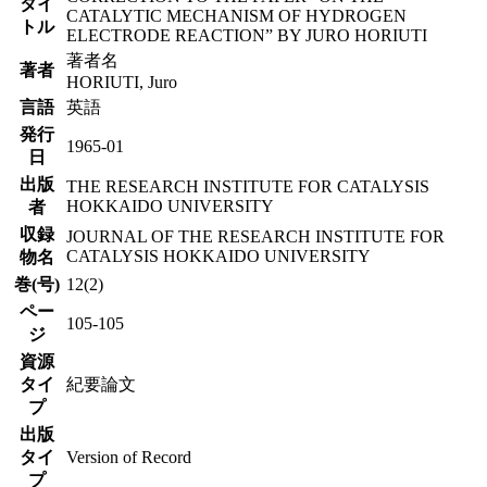
タイ
CATALYTIC MECHANISM OF HYDROGEN
トル
ELECTRODE REACTION” BY JURO HORIUTI
著者名
著者
HORIUTI, Juro
言語
英語
発行
1965-01
日
出版
THE RESEARCH INSTITUTE FOR CATALYSIS
HOKKAIDO UNIVERSITY
者
収録
JOURNAL OF THE RESEARCH INSTITUTE FOR
CATALYSIS HOKKAIDO UNIVERSITY
物名
巻(号)
12(2)
ペー
105-105
ジ
資源
タイ
紀要論文
プ
出版
タイ
Version of Record
プ