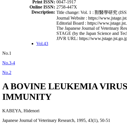
Print ISSN:
0047-1917
Online ISSN:
2758-447X
Description:
Title change: Vol. 1 : 獸醫學研究 (ISSN
Journal Website : https://www.jstage.jst
Editorial Board : https://www.jstage.jst
The Japanese Journal of Veterinary Rese
STAGE (by the Japan Science and Tec
JJVR URL: https://www.jstage.jst.go.jp
Vol.43
No.1
No.3-4
No.2
A BOVINE LEUKEMIA VIRUS
IMMUNITY
KABEYA, Hidenori
Japanese Journal of Veterinary Research, 1995, 43(1), 50-51