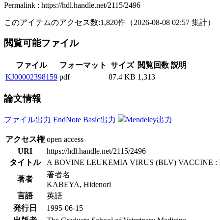
Permalink : https://hdl.handle.net/2115/2496
このアイテムのアクセス数:
1,820
件
（
2026-08-08
02:57 集計
）
閲覧可能ファイル
ファイル
フォーマット
サイズ
閲覧回数
説明
KJ00002398159
pdf
87.4 KB
1,313
論文情報
ファイル出力
EndNote Basic出力
Mendeley出力
アクセス権
open access
URI
https://hdl.handle.net/2115/2496
タイトル
A BOVINE LEUKEMIA VIRUS (BLV) VACCINE 
著者名
著者
KABEYA, Hidenori
言語
英語
発行日
1995-06-15