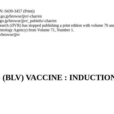
: 0439-3457 (Print))
.go.jp/browse/jjvr/-char/en
.go.jp/browse/jjvr/_pubinfo/-char/en
arch (JJVR) has stopped publishing a print edition with volume 70 and b
hnology Agency) from Volume 71, Number 1.
/browse/jjvr
 (BLV) VACCINE : INDUCTI