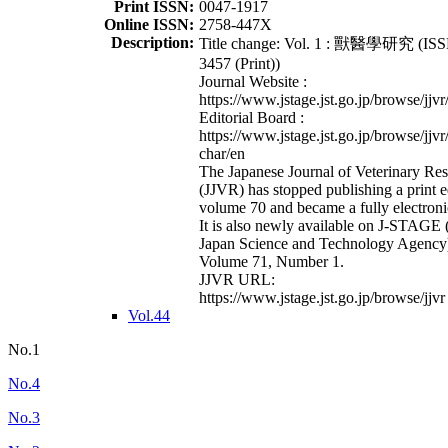
Print ISSN:
0047-1917
Online ISSN:
2758-447X
Description:
Title change: Vol. 1 : 獸醫學研究 (ISS
3457 (Print))
Journal Website :
https://www.jstage.jst.go.jp/browse/jjvr
Editorial Board :
https://www.jstage.jst.go.jp/browse/jjvr
char/en
The Japanese Journal of Veterinary Re
(JJVR) has stopped publishing a print e
volume 70 and became a fully electroni
It is also newly available on J-STAGE 
Japan Science and Technology Agency
Volume 71, Number 1.
JJVR URL:
https://www.jstage.jst.go.jp/browse/jjvr
Vol.44
No.1
No.4
No.3