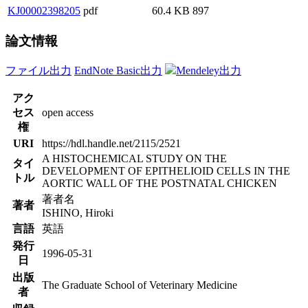
KJ00002398205
pdf
60.4 KB
897
論文情報
ファイル出力
EndNote Basic出力
Mendeley出力
アク
セス
open access
権
URI
https://hdl.handle.net/2115/2521
A HISTOCHEMICAL STUDY ON THE
タイ
DEVELOPMENT OF EPITHELIOID CELLS IN THE
トル
AORTIC WALL OF THE POSTNATAL CHICKEN
著者名
著者
ISHINO, Hiroki
言語
英語
発行
1996-05-31
日
出版
The Graduate School of Veterinary Medicine
者