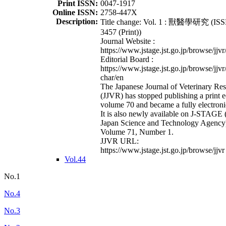
Print ISSN:
0047-1917
Online ISSN:
2758-447X
Description:
Title change: Vol. 1 : 獸醫學研究 (ISS
3457 (Print))
Journal Website :
https://www.jstage.jst.go.jp/browse/jjvr
Editorial Board :
https://www.jstage.jst.go.jp/browse/jjvr
char/en
The Japanese Journal of Veterinary Re
(JJVR) has stopped publishing a print e
volume 70 and became a fully electroni
It is also newly available on J-STAGE 
Japan Science and Technology Agency
Volume 71, Number 1.
JJVR URL:
https://www.jstage.jst.go.jp/browse/jjvr
Vol.44
No.1
No.4
No.3