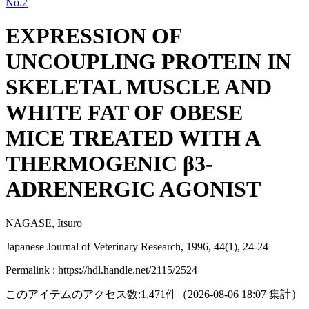
No.2
EXPRESSION OF
UNCOUPLING PROTEIN IN
SKELETAL MUSCLE AND
WHITE FAT OF OBESE
MICE TREATED WITH A
THERMOGENIC β3-
ADRENERGIC AGONIST
NAGASE, Itsuro
Japanese Journal of Veterinary Research, 1996, 44(1), 24-24
Permalink : https://hdl.handle.net/2115/2524
このアイテムのアクセス数:
1,471
件
（
2026-08-06
18:07 集計
）