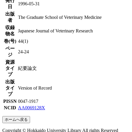
発行
1996-05-31
日
出版
The Graduate School of Veterinary Medicine
者
収録
Japanese Journal of Veterinary Research
物名
巻(号)
44(1)
ペー
24-24
ジ
資源
タイ
紀要論文
プ
出版
タイ
Version of Record
プ
PISSN
0047-1917
NCID
AA0069128X
ホームへ戻る
Copyright © Hokkaido University Library All rights Reserved