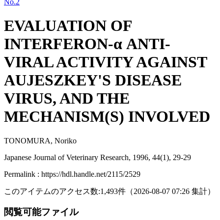
No.2
EVALUATION OF
INTERFERON-α ANTI-
VIRAL ACTIVITY AGAINST
AUJESZKEY'S DISEASE
VIRUS, AND THE
MECHANISM(S) INVOLVED
TONOMURA, Noriko
Japanese Journal of Veterinary Research, 1996, 44(1), 29-29
Permalink : https://hdl.handle.net/2115/2529
このアイテムのアクセス数:
1,493
件
（
2026-08-07
07:26 集計
）
閲覧可能ファイル