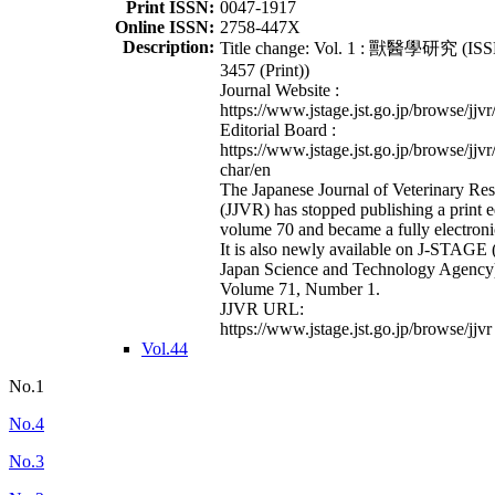
Print ISSN:
0047-1917
Online ISSN:
2758-447X
Description:
Title change: Vol. 1 : 獸醫學研究 (ISS
3457 (Print))
Journal Website :
https://www.jstage.jst.go.jp/browse/jjvr
Editorial Board :
https://www.jstage.jst.go.jp/browse/jjvr
char/en
The Japanese Journal of Veterinary Re
(JJVR) has stopped publishing a print e
volume 70 and became a fully electroni
It is also newly available on J-STAGE 
Japan Science and Technology Agency
Volume 71, Number 1.
JJVR URL:
https://www.jstage.jst.go.jp/browse/jjvr
Vol.44
No.1
No.4
No.3