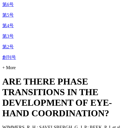
第6号
第5号
第4号
第3号
第2号
創刊号
+ More
ARE THERE PHASE
TRANSITIONS IN THE
DEVELOPMENT OF EYE-
HAND COORDINATION?
WIMMERS, R. H.; SAVELSBERGH, G. J. P.; BEEK, P. J. et al.