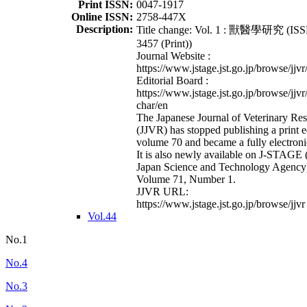
Print ISSN:
0047-1917
Online ISSN:
2758-447X
Description:
Title change: Vol. 1 : 獸醫學研究 (ISS
3457 (Print))
Journal Website :
https://www.jstage.jst.go.jp/browse/jjvr
Editorial Board :
https://www.jstage.jst.go.jp/browse/jjvr
char/en
The Japanese Journal of Veterinary Re
(JJVR) has stopped publishing a print e
volume 70 and became a fully electroni
It is also newly available on J-STAGE 
Japan Science and Technology Agency
Volume 71, Number 1.
JJVR URL:
https://www.jstage.jst.go.jp/browse/jjvr
Vol.44
No.1
No.4
No.3