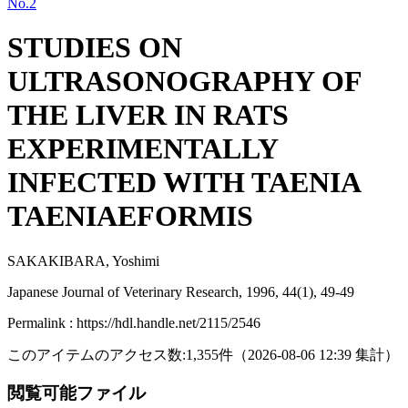
No.2
STUDIES ON
ULTRASONOGRAPHY OF
THE LIVER IN RATS
EXPERIMENTALLY
INFECTED WITH TAENIA
TAENIAEFORMIS
SAKAKIBARA, Yoshimi
Japanese Journal of Veterinary Research, 1996, 44(1), 49-49
Permalink : https://hdl.handle.net/2115/2546
このアイテムのアクセス数:
1,355
件
（
2026-08-06
12:39 集計
）
閲覧可能ファイル