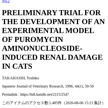
No.2
PRELIMINARY TRIAL FOR
THE DEVELOPMENT OF AN
EXPERIMENTAL MODEL
OF PUROMYCIN
AMINONUCLEOSIDE-
INDUCED RENAL DAMAGE
IN CATS
TAKAHASHI, Yoshiko
Japanese Journal of Veterinary Research, 1996, 44(1), 50-50
Permalink : https://hdl.handle.net/2115/2547
このアイテムのアクセス数:
1,485
件
（
2026-08-06
15:13 集計
）