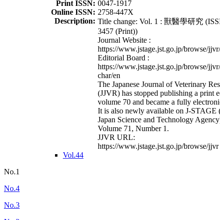
Print ISSN:
0047-1917
Online ISSN:
2758-447X
Description:
Title change: Vol. 1 : 獸醫學研究 (ISS
3457 (Print))
Journal Website :
https://www.jstage.jst.go.jp/browse/jjvr
Editorial Board :
https://www.jstage.jst.go.jp/browse/jjvr
char/en
The Japanese Journal of Veterinary Re
(JJVR) has stopped publishing a print e
volume 70 and became a fully electroni
It is also newly available on J-STAGE 
Japan Science and Technology Agency
Volume 71, Number 1.
JJVR URL:
https://www.jstage.jst.go.jp/browse/jjvr
Vol.44
No.1
No.4
No.3