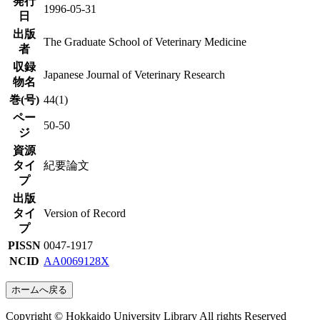
発行
1996-05-31
日
出版
The Graduate School of Veterinary Medicine
者
収録
Japanese Journal of Veterinary Research
物名
巻(号)
44(1)
ペー
50-50
ジ
資源
タイ
紀要論文
プ
出版
タイ
Version of Record
プ
PISSN
0047-1917
NCID
AA0069128X
ホームへ戻る
Copyright © Hokkaido University Library All rights Reserved