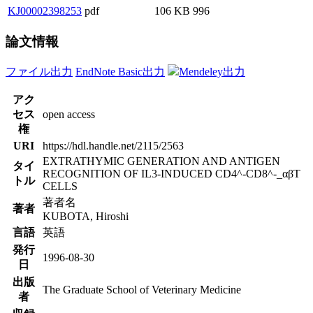
KJ00002398253
pdf
106 KB
996
論文情報
ファイル出力
EndNote Basic出力
Mendeley出力
アク
セス
open access
権
URI
https://hdl.handle.net/2115/2563
EXTRATHYMIC GENERATION AND ANTIGEN
タイ
RECOGNITION OF IL3-INDUCED CD4^-CD8^-_αβT
トル
CELLS
著者名
著者
KUBOTA, Hiroshi
言語
英語
発行
1996-08-30
日
出版
The Graduate School of Veterinary Medicine
者