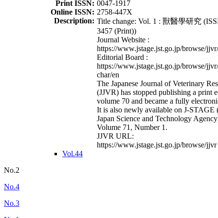
Print ISSN:
0047-1917
Online ISSN:
2758-447X
Description:
Title change: Vol. 1 : 獸醫學研究 (ISS
3457 (Print))
Journal Website :
https://www.jstage.jst.go.jp/browse/jjvr
Editorial Board :
https://www.jstage.jst.go.jp/browse/jjvr
char/en
The Japanese Journal of Veterinary Re
(JJVR) has stopped publishing a print e
volume 70 and became a fully electroni
It is also newly available on J-STAGE 
Japan Science and Technology Agency
Volume 71, Number 1.
JJVR URL:
https://www.jstage.jst.go.jp/browse/jjvr
Vol.44
No.2
No.4
No.3