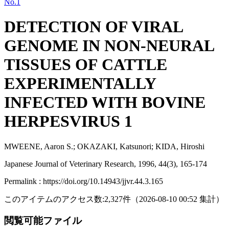
No.1
DETECTION OF VIRAL
GENOME IN NON-NEURAL
TISSUES OF CATTLE
EXPERIMENTALLY
INFECTED WITH BOVINE
HERPESVIRUS 1
MWEENE, Aaron S.; OKAZAKI, Katsunori; KIDA, Hiroshi
Japanese Journal of Veterinary Research, 1996, 44(3), 165-174
Permalink : https://doi.org/10.14943/jjvr.44.3.165
このアイテムのアクセス数:
2,327
件
（
2026-08-10
00:52 集計
）
閲覧可能ファイル