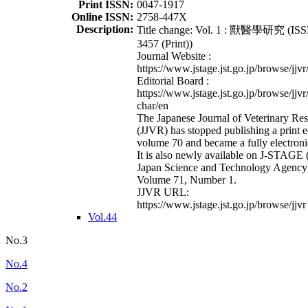
Print ISSN:
0047-1917
Online ISSN:
2758-447X
Description:
Title change: Vol. 1 : 獸醫學研究 (ISS
3457 (Print))
Journal Website :
https://www.jstage.jst.go.jp/browse/jjvr
Editorial Board :
https://www.jstage.jst.go.jp/browse/jjvr
char/en
The Japanese Journal of Veterinary Re
(JJVR) has stopped publishing a print e
volume 70 and became a fully electroni
It is also newly available on J-STAGE 
Japan Science and Technology Agency
Volume 71, Number 1.
JJVR URL:
https://www.jstage.jst.go.jp/browse/jjvr
Vol.44
No.3
No.4
No.2