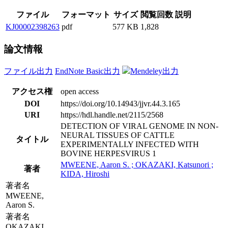
ファイル
フォーマット
サイズ
閲覧回数
説明
KJ00002398263
pdf
577 KB
1,828
論文情報
ファイル出力
EndNote Basic出力
Mendeley出力
アクセス権
open access
DOI
https://doi.org/10.14943/jjvr.44.3.165
URI
https://hdl.handle.net/2115/2568
DETECTION OF VIRAL GENOME IN NON-
NEURAL TISSUES OF CATTLE
タイトル
EXPERIMENTALLY INFECTED WITH
BOVINE HERPESVIRUS 1
MWEENE, Aaron S. ; OKAZAKI, Katsunori ;
著者
KIDA, Hiroshi
著者名
MWEENE,
Aaron S.
著者名
OKAZAKI,