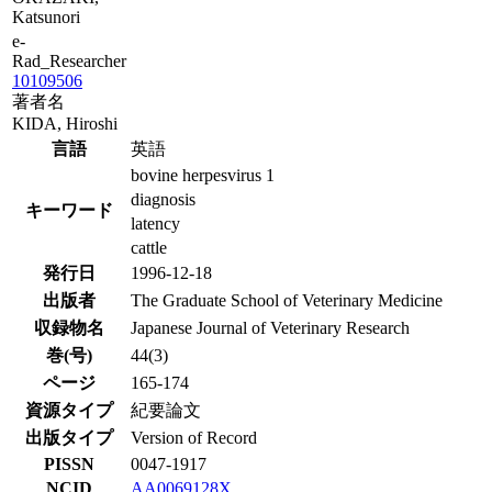
Katsunori
e-
Rad_Researcher
10109506
著者名
KIDA, Hiroshi
言語
英語
bovine herpesvirus 1
diagnosis
キーワード
latency
cattle
発行日
1996-12-18
出版者
The Graduate School of Veterinary Medicine
収録物名
Japanese Journal of Veterinary Research
巻(号)
44(3)
ページ
165-174
資源タイプ
紀要論文
出版タイプ
Version of Record
PISSN
0047-1917
NCID
AA0069128X