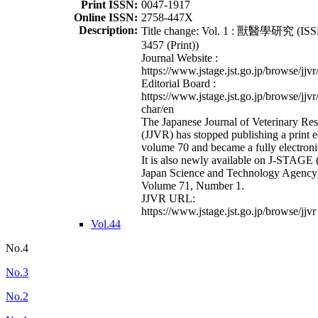
Print ISSN:
0047-1917
Online ISSN:
2758-447X
Description:
Title change: Vol. 1 : 獸醫學研究 (ISS
3457 (Print))
Journal Website :
https://www.jstage.jst.go.jp/browse/jjvr
Editorial Board :
https://www.jstage.jst.go.jp/browse/jjvr
char/en
The Japanese Journal of Veterinary Re
(JJVR) has stopped publishing a print e
volume 70 and became a fully electroni
It is also newly available on J-STAGE 
Japan Science and Technology Agency
Volume 71, Number 1.
JJVR URL:
https://www.jstage.jst.go.jp/browse/jjvr
Vol.44
No.4
No.3
No.2