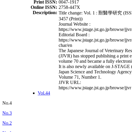
Print ISSN:
0047-1917
Online ISSN:
2758-447X
Description:
Title change: Vol. 1 : 獸醫學研究 (ISS
3457 (Print))
Journal Website :
https://www.jstage.jst.go.jp/browse/jjvr
Editorial Board :
https://www.jstage.jst.go.jp/browse/jjvr
char/en
The Japanese Journal of Veterinary Re
(JJVR) has stopped publishing a print e
volume 70 and became a fully electroni
It is also newly available on J-STAGE 
Japan Science and Technology Agency
Volume 71, Number 1.
JJVR URL:
https://www.jstage.jst.go.jp/browse/jjvr
Vol.44
No.4
No.3
No.2