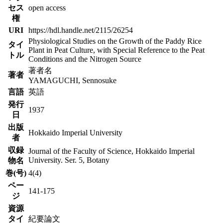
セス
open access
権
URI
https://hdl.handle.net/2115/26254
Physiological Studies on the Growth of the Paddy Rice
タイ
Plant in Peat Culture, with Special Reference to the Peat
トル
Conditions and the Nitrogen Source
著者名
著者
YAMAGUCHI, Sennosuke
言語
英語
発行
1937
日
出版
Hokkaido Imperial University
者
収録
Journal of the Faculty of Science, Hokkaido Imperial
University. Ser. 5, Botany
物名
巻(号)
4(4)
ペー
141-175
ジ
資源
タイ
紀要論文