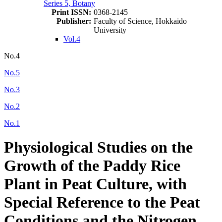
Series 5, Botany
Print ISSN:
0368-2145
Publisher:
Faculty of Science, Hokkaido
University
Vol.4
No.4
No.5
No.3
No.2
No.1
Physiological Studies on the
Growth of the Paddy Rice
Plant in Peat Culture, with
Special Reference to the Peat
Conditions and the Nitrogen