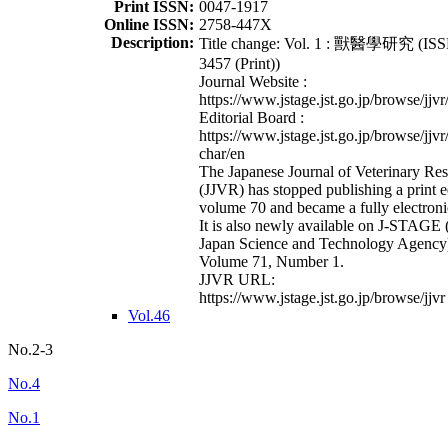
Print ISSN:
0047-1917
Online ISSN:
2758-447X
Description:
Title change: Vol. 1 : 獸醫學研究 (ISS
3457 (Print))
Journal Website :
https://www.jstage.jst.go.jp/browse/jjvr
Editorial Board :
https://www.jstage.jst.go.jp/browse/jjvr
char/en
The Japanese Journal of Veterinary Re
(JJVR) has stopped publishing a print e
volume 70 and became a fully electroni
It is also newly available on J-STAGE 
Japan Science and Technology Agency
Volume 71, Number 1.
JJVR URL:
https://www.jstage.jst.go.jp/browse/jjvr
Vol.46
No.2-3
No.4
No.1