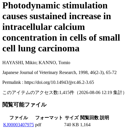
Photodynamic stimulation
causes sustained increase in
intracellular calcium
concentration in cells of small
cell lung carcinoma
HAYASHI, Mikio; KANNO, Tomio
Japanese Journal of Veterinary Research, 1998, 46(2-3), 65-72
Permalink : https://doi.org/10.14943/jjvr.46.2-3.65
このアイテムのアクセス数:
1,415
件
（
2026-08-06
12:19 集計
）
閲覧可能ファイル
ファイル
フォーマット
サイズ
閲覧回数
説明
KJ00003407975
pdf
740 KB
1,164