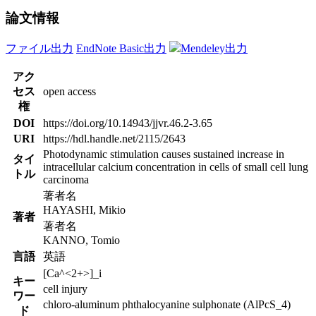
論文情報
ファイル出力
EndNote Basic出力
Mendeley出力
アク
セス
open access
権
DOI
https://doi.org/10.14943/jjvr.46.2-3.65
URI
https://hdl.handle.net/2115/2643
Photodynamic stimulation causes sustained increase in
タイ
intracellular calcium concentration in cells of small cell lung
トル
carcinoma
著者名
HAYASHI, Mikio
著者
著者名
KANNO, Tomio
言語
英語
[Ca^<2+>]_i
キー
cell injury
ワー
chloro-aluminum phthalocyanine sulphonate (AlPcS_4)
ド