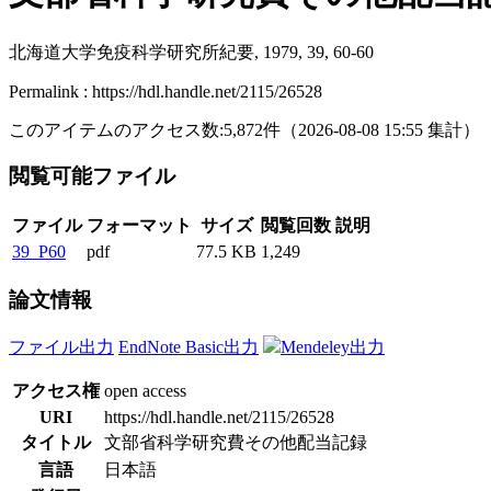
北海道大学免疫科学研究所紀要, 1979, 39, 60-60
Permalink : https://hdl.handle.net/2115/26528
このアイテムのアクセス数:
5,872
件
（
2026-08-08
15:55 集計
）
閲覧可能ファイル
ファイル
フォーマット
サイズ
閲覧回数
説明
39_P60
pdf
77.5 KB
1,249
論文情報
ファイル出力
EndNote Basic出力
Mendeley出力
アクセス権
open access
URI
https://hdl.handle.net/2115/26528
タイトル
文部省科学研究費その他配当記録
言語
日本語