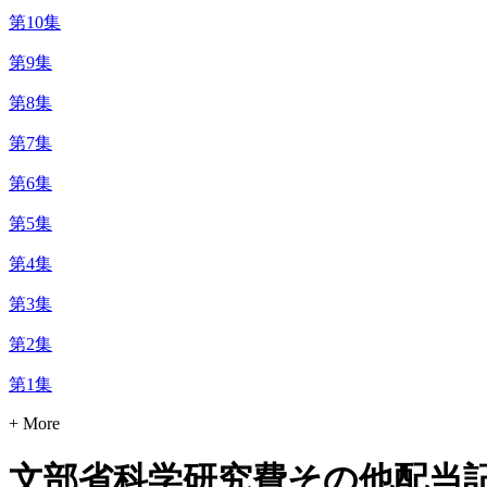
第10集
第9集
第8集
第7集
第6集
第5集
第4集
第3集
第2集
第1集
+ More
文部省科学研究費その他配当