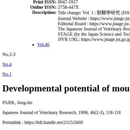
Print ISSN:
0047-1917
Online ISSN:
2758-447X
Description:
Title change: Vol. 1 : 獸醫學研究 (ISSN
Journal Website : https://www.jstage.jst
Editorial Board : https://www.jstage.jst
The Japanese Journal of Veterinary Rese
STAGE (by the Japan Science and Tec
JJVR URL: https://www.jstage.jst.go.jp
Vol.46
No.2-3
No.4
No.1
Developmental potential of mou
PARK, Jong-Im
Japanese Journal of Veterinary Research, 1998, 46(2-3), 118-118
Permalink : https://hdl.handle.net/2115/2669