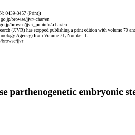
: 0439-3457 (Print))
.go.jp/browse/jjvr/-char/en
.go.jp/browse/jjvr/_pubinfo/-char/en
arch (JJVR) has stopped publishing a print edition with volume 70 and b
hnology Agency) from Volume 71, Number 1.
/browse/jjvr
se parthenogenetic embryonic ste