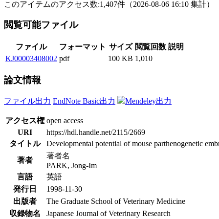
このアイテムのアクセス数:
1,407
件
（
2026-08-06
16:10 集計
）
閲覧可能ファイル
ファイル
フォーマット
サイズ
閲覧回数
説明
KJ00003408002
pdf
100 KB
1,010
論文情報
ファイル出力
EndNote Basic出力
Mendeley出力
アクセス権
open access
URI
https://hdl.handle.net/2115/2669
タイトル
Developmental potential of mouse parthenogenetic embr
著者名
著者
PARK, Jong-Im
言語
英語
発行日
1998-11-30
出版者
The Graduate School of Veterinary Medicine
収録物名
Japanese Journal of Veterinary Research