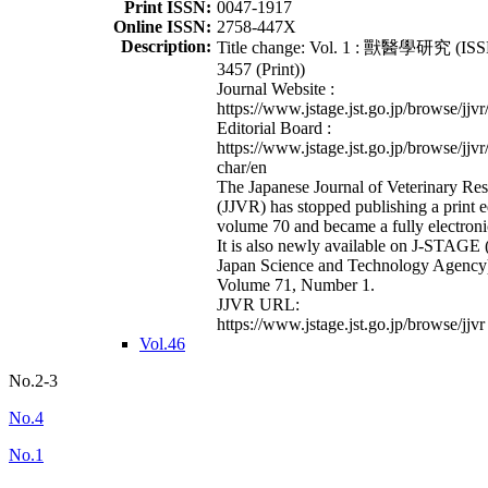
Print ISSN:
0047-1917
Online ISSN:
2758-447X
Description:
Title change: Vol. 1 : 獸醫學研究 (ISS
3457 (Print))
Journal Website :
https://www.jstage.jst.go.jp/browse/jjvr
Editorial Board :
https://www.jstage.jst.go.jp/browse/jjvr
char/en
The Japanese Journal of Veterinary Re
(JJVR) has stopped publishing a print e
volume 70 and became a fully electroni
It is also newly available on J-STAGE 
Japan Science and Technology Agency
Volume 71, Number 1.
JJVR URL:
https://www.jstage.jst.go.jp/browse/jjvr
Vol.46
No.2-3
No.4
No.1