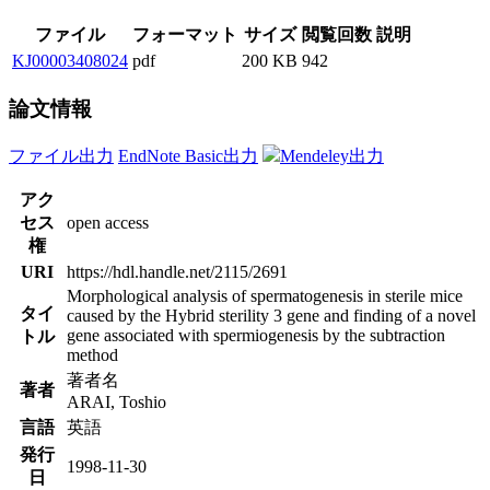
ファイル
フォーマット
サイズ
閲覧回数
説明
KJ00003408024
pdf
200 KB
942
論文情報
ファイル出力
EndNote Basic出力
Mendeley出力
アク
セス
open access
権
URI
https://hdl.handle.net/2115/2691
Morphological analysis of spermatogenesis in sterile mice
タイ
caused by the Hybrid sterility 3 gene and finding of a novel
gene associated with spermiogenesis by the subtraction
トル
method
著者名
著者
ARAI, Toshio
言語
英語
発行
1998-11-30
日