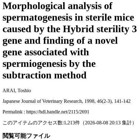
Morphological analysis of
spermatogenesis in sterile mice
caused by the Hybrid sterility 3
gene and finding of a novel
gene associated with
spermiogenesis by the
subtraction method
ARAI, Toshio
Japanese Journal of Veterinary Research, 1998, 46(2-3), 141-142
Permalink : https://hdl.handle.net/2115/2691
このアイテムのアクセス数:
1,213
件
（
2026-08-08
20:13 集計
）
閲覧可能ファイル