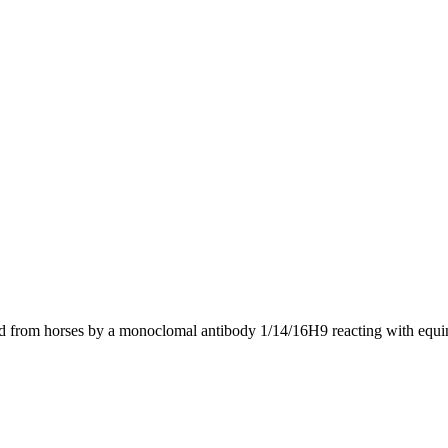
uid from horses by a monoclomal antibody 1/14/16H9 reacting with equin