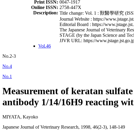
Print ISSN:
0047-1917
Online ISSN:
2758-447X
Description:
Title change: Vol. 1 : 獸醫學研究 (ISSN
Journal Website : https://www.jstage.jst
Editorial Board : https://www.jstage.jst
The Japanese Journal of Veterinary Rese
STAGE (by the Japan Science and Tec
JJVR URL: https://www.jstage.jst.go.jp
Vol.46
No.2-3
No.4
No.1
Measurement of keratan sulfate 
antibody 1/14/16H9 reacting wit
MIYATA, Kayoko
Japanese Journal of Veterinary Research, 1998, 46(2-3), 148-149