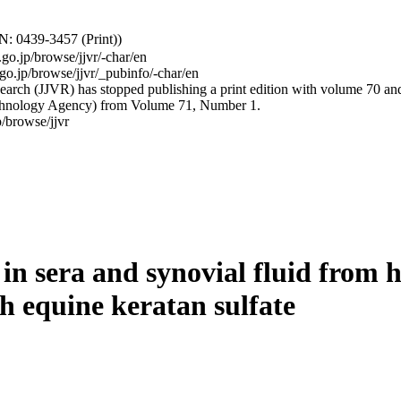
: 0439-3457 (Print))
.go.jp/browse/jjvr/-char/en
.go.jp/browse/jjvr/_pubinfo/-char/en
arch (JJVR) has stopped publishing a print edition with volume 70 and b
hnology Agency) from Volume 71, Number 1.
/browse/jjvr
in sera and synovial fluid from
h equine keratan sulfate