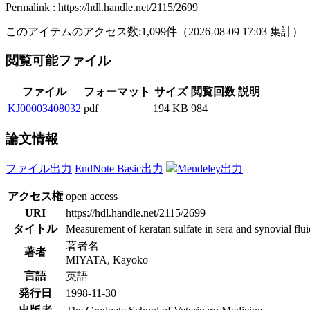
Permalink : https://hdl.handle.net/2115/2699
このアイテムのアクセス数:
1,099
件
（
2026-08-09
17:03 集計
）
閲覧可能ファイル
ファイル
フォーマット
サイズ
閲覧回数
説明
KJ00003408032
pdf
194 KB
984
論文情報
ファイル出力
EndNote Basic出力
Mendeley出力
アクセス権
open access
URI
https://hdl.handle.net/2115/2699
タイトル
Measurement of keratan sulfate in sera and synovial fl
著者名
著者
MIYATA, Kayoko
言語
英語
発行日
1998-11-30