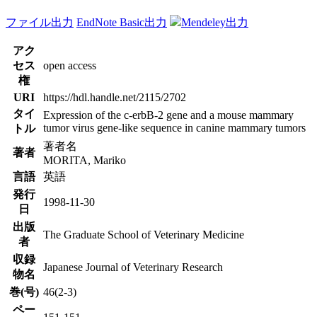
ファイル出力
EndNote Basic出力
Mendeley出力
アク
セス
open access
権
URI
https://hdl.handle.net/2115/2702
タイ
Expression of the c-erbB-2 gene and a mouse mammary
tumor virus gene-like sequence in canine mammary tumors
トル
著者名
著者
MORITA, Mariko
言語
英語
発行
1998-11-30
日
出版
The Graduate School of Veterinary Medicine
者
収録
Japanese Journal of Veterinary Research
物名
巻(号)
46(2-3)
ペー