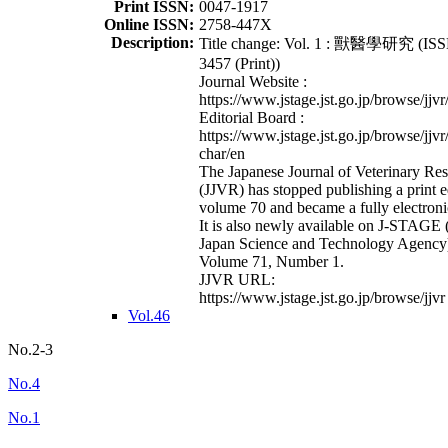
Print ISSN:
0047-1917
Online ISSN:
2758-447X
Description:
Title change: Vol. 1 : 獸醫學研究 (ISS
3457 (Print))
Journal Website :
https://www.jstage.jst.go.jp/browse/jjvr
Editorial Board :
https://www.jstage.jst.go.jp/browse/jjvr
char/en
The Japanese Journal of Veterinary Re
(JJVR) has stopped publishing a print e
volume 70 and became a fully electroni
It is also newly available on J-STAGE 
Japan Science and Technology Agency
Volume 71, Number 1.
JJVR URL:
https://www.jstage.jst.go.jp/browse/jjvr
Vol.46
No.2-3
No.4
No.1