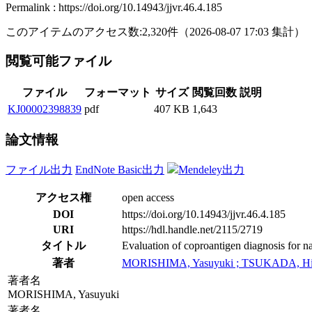
Permalink : https://doi.org/10.14943/jjvr.46.4.185
このアイテムのアクセス数:
2,320
件
（
2026-08-07
17:03 集計
）
閲覧可能ファイル
ファイル
フォーマット
サイズ
閲覧回数
説明
KJ00002398839
pdf
407 KB
1,643
論文情報
ファイル出力
EndNote Basic出力
Mendeley出力
アクセス権
open access
DOI
https://doi.org/10.14943/jjvr.46.4.185
URI
https://hdl.handle.net/2115/2719
タイトル
Evaluation of coproantigen diagnosis for na
著者
MORISHIMA, Yasuyuki ; TSUKADA, Hid
著者名
MORISHIMA, Yasuyuki
著者名