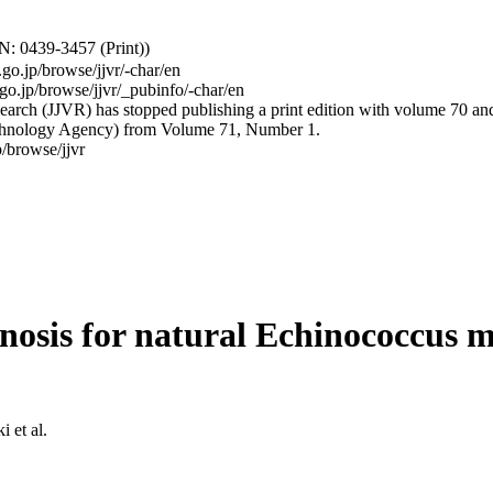
: 0439-3457 (Print))
.go.jp/browse/jjvr/-char/en
.go.jp/browse/jjvr/_pubinfo/-char/en
arch (JJVR) has stopped publishing a print edition with volume 70 and b
hnology Agency) from Volume 71, Number 1.
/browse/jjvr
osis for natural Echinococcus mu
et al.