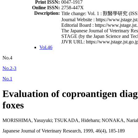
Print ISSN:
0047-1917
Online ISSN:
2758-447X
Description:
Title change: Vol. 1 : 獸醫學研究 (ISSN
Journal Website : https://www.jstage.jst
Editorial Board : https://www.jstage.jst
The Japanese Journal of Veterinary Rese
STAGE (by the Japan Science and Tec
JJVR URL: https://www.jstage.jst.go.jp
Vol.46
No.4
No.2-3
No.1
Evaluation of coproantigen diagn
foxes
MORISHIMA, Yasuyuki; TSUKADA, Hideharu; NONAKA, Nariaki 
Japanese Journal of Veterinary Research, 1999, 46(4), 185-189