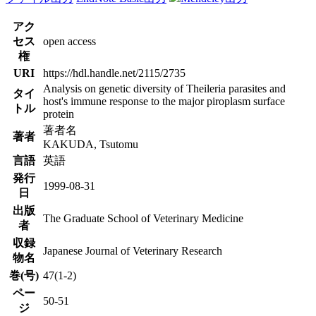
アク
セス
open access
権
URI
https://hdl.handle.net/2115/2735
Analysis on genetic diversity of Theileria parasites and
タイ
host's immune response to the major piroplasm surface
トル
protein
著者名
著者
KAKUDA, Tsutomu
言語
英語
発行
1999-08-31
日
出版
The Graduate School of Veterinary Medicine
者
収録
Japanese Journal of Veterinary Research
物名
巻(号)
47(1-2)
ペー
50-51
ジ