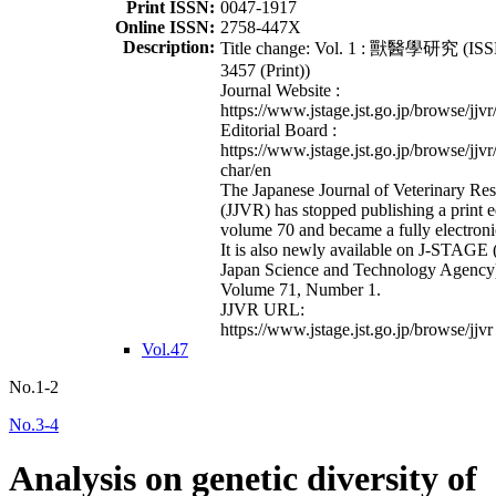
Print ISSN:
0047-1917
Online ISSN:
2758-447X
Description:
Title change: Vol. 1 : 獸醫學研究 (ISS
3457 (Print))
Journal Website :
https://www.jstage.jst.go.jp/browse/jjvr
Editorial Board :
https://www.jstage.jst.go.jp/browse/jjvr
char/en
The Japanese Journal of Veterinary Re
(JJVR) has stopped publishing a print e
volume 70 and became a fully electroni
It is also newly available on J-STAGE 
Japan Science and Technology Agency
Volume 71, Number 1.
JJVR URL:
https://www.jstage.jst.go.jp/browse/jjvr
Vol.47
No.1-2
No.3-4
Analysis on genetic diversity of