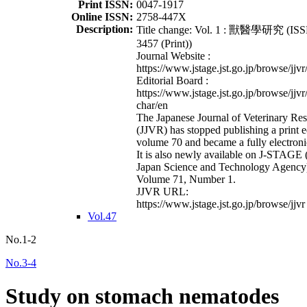
Print ISSN:
0047-1917
Online ISSN:
2758-447X
Description:
Title change: Vol. 1 : 獸醫學研究 (ISS
3457 (Print))
Journal Website :
https://www.jstage.jst.go.jp/browse/jjvr
Editorial Board :
https://www.jstage.jst.go.jp/browse/jjvr
char/en
The Japanese Journal of Veterinary Re
(JJVR) has stopped publishing a print e
volume 70 and became a fully electroni
It is also newly available on J-STAGE 
Japan Science and Technology Agency
Volume 71, Number 1.
JJVR URL:
https://www.jstage.jst.go.jp/browse/jjvr
Vol.47
No.1-2
No.3-4
Study on stomach nematodes