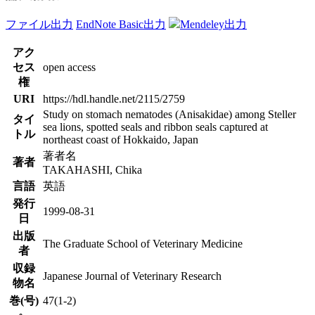
ファイル出力
EndNote Basic出力
Mendeley出力
アク
セス
open access
権
URI
https://hdl.handle.net/2115/2759
Study on stomach nematodes (Anisakidae) among Steller
タイ
sea lions, spotted seals and ribbon seals captured at
トル
northeast coast of Hokkaido, Japan
著者名
著者
TAKAHASHI, Chika
言語
英語
発行
1999-08-31
日
出版
The Graduate School of Veterinary Medicine
者
収録
Japanese Journal of Veterinary Research
物名
巻(号)
47(1-2)