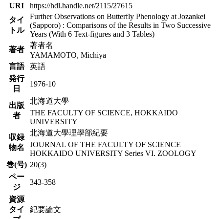
URI
https://hdl.handle.net/2115/27615
Further Observations on Butterfly Phenology at Jozankei
タイ
(Sapporo) : Comparisons of the Results in Two Successive
トル
Years (With 6 Text-figures and 3 Tables)
著者名
著者
YAMAMOTO, Michiya
言語
英語
発行
1976-10
日
北海道大學
出版
THE FACULTY OF SCIENCE, HOKKAIDO
者
UNIVERSITY
北海道大學理學部紀要
収録
JOURNAL OF THE FACULTY OF SCIENCE
物名
HOKKAIDO UNIVERSITY Series VI. ZOOLOGY
巻(号)
20(3)
ペー
343-358
ジ
資源
タイ
紀要論文