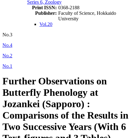
Series 6, Zoology
Print ISSN:
0368-2188
Publisher:
Faculty of Science, Hokkaido
University
Vol.20
No.3
No.4
No.2
No.1
Further Observations on
Butterfly Phenology at
Jozankei (Sapporo) :
Comparisons of the Results in
Two Successive Years (With 6