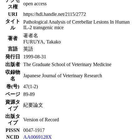
アクセ
open access
ス権
URI
https://hdl.handle.net/2115/2772
タイト
Pathological Analysis of Cerebellar Lesions In Human
IL-2 transgenic mice
ル
著者名
著者
FURUYA, Takako
言語
英語
発行日
1999-08-31
出版者
The Graduate School of Veterinary Medicine
収録物
Japanese Journal of Veterinary Research
名
巻(号)
47(1-2)
ページ
89-89
資源タ
紀要論文
イプ
出版タ
Version of Record
イプ
PISSN
0047-1917
NCID
AA0069128X