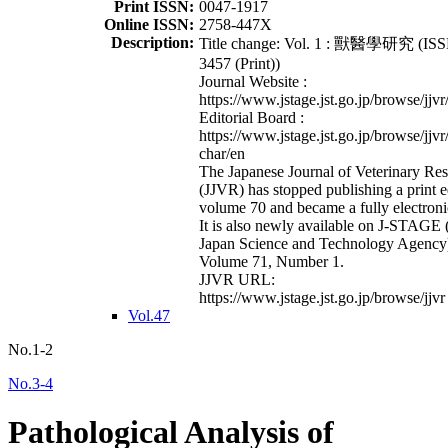
Print ISSN:
0047-1917
Online ISSN:
2758-447X
Description:
Title change: Vol. 1 : 獸醫學研究 (ISS
3457 (Print))
Journal Website :
https://www.jstage.jst.go.jp/browse/jjvr
Editorial Board :
https://www.jstage.jst.go.jp/browse/jjvr
char/en
The Japanese Journal of Veterinary Re
(JJVR) has stopped publishing a print e
volume 70 and became a fully electroni
It is also newly available on J-STAGE 
Japan Science and Technology Agency
Volume 71, Number 1.
JJVR URL:
https://www.jstage.jst.go.jp/browse/jjvr
Vol.47
No.1-2
No.3-4
Pathological Analysis of