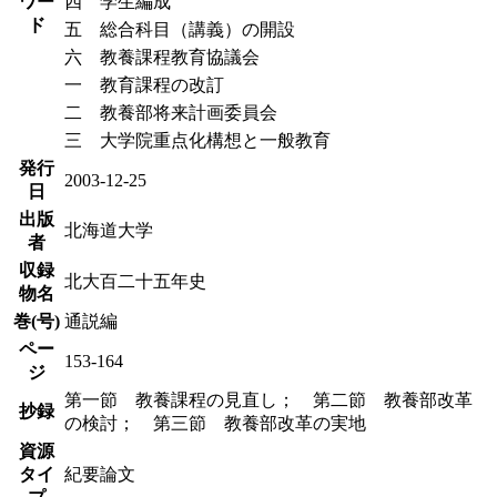
ワー
四 学生編成
ド
五 総合科目（講義）の開設
六 教養課程教育協議会
一 教育課程の改訂
二 教養部将来計画委員会
三 大学院重点化構想と一般教育
発行
2003-12-25
日
出版
北海道大学
者
収録
北大百二十五年史
物名
巻(号)
通説編
ペー
153-164
ジ
第一節 教養課程の見直し； 第二節 教養部改革
抄録
の検討； 第三節 教養部改革の実地
資源
タイ
紀要論文