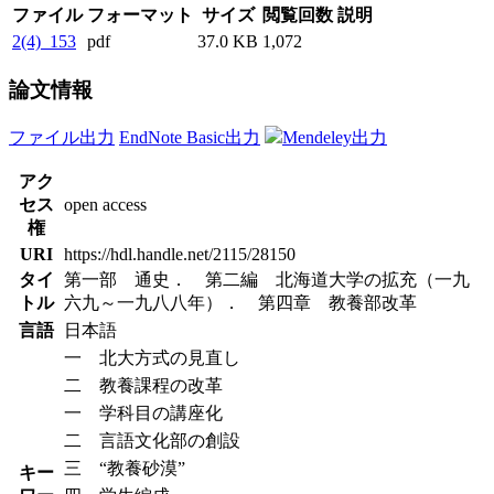
ファイル
フォーマット
サイズ
閲覧回数
説明
2(4)_153
pdf
37.0 KB
1,072
論文情報
ファイル出力
EndNote Basic出力
Mendeley出力
アク
セス
open access
権
URI
https://hdl.handle.net/2115/28150
タイ
第一部 通史． 第二編 北海道大学の拡充（一九
トル
六九～一九八八年）． 第四章 教養部改革
言語
日本語
一 北大方式の見直し
二 教養課程の改革
一 学科目の講座化
二 言語文化部の創設
三 “教養砂漠”
キー