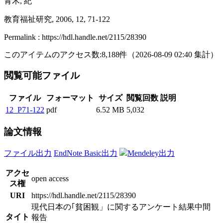
青木, 紀
教育福祉研究, 2006, 12, 71-122
Permalink : https://hdl.handle.net/2115/28390
このアイテムのアクセス数:
8,188
件
（
2026-08-09
02:40 集計
）
閲覧可能ファイル
ファイル
フォーマット
サイズ
閲覧回数
説明
12_P71-122
pdf
6.52 MB
5,032
論文情報
ファイル出力
EndNote Basic出力
Mendeley出力
アクセ
open access
ス権
URI
https://hdl.handle.net/2115/28390
現代日本の｢貧困観」に関するアンケート結果中間
タイト
報告