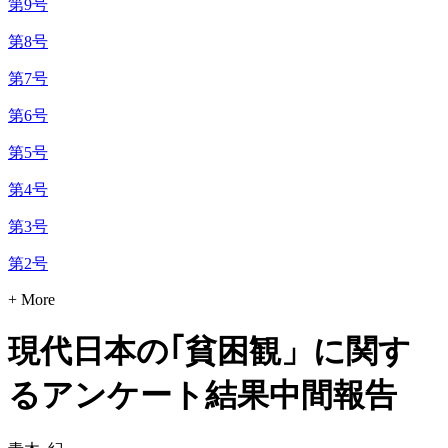
第9号
第8号
第7号
第6号
第5号
第4号
第3号
第2号
+ More
現代日本の｢貧困観」に関す
るアンケート結果中間報告