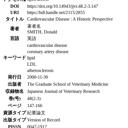
DOI
https://doi.org/10.14943/jjvr.48.2-3.147
URI
https://hdl.handle.net/2115/2855
タイトル
Cardiovascular Disease : A Historic Perspective
著者名
著者
SMITH, Donald
言語
英語
cardiovascular disease
coronary artery disease
キーワード
lipid
LDL
atherosclerosis
発行日
2000-11-30
出版者
The Graduate School of Veterinary Medicine
収録物名
Japanese Journal of Veterinary Research
巻(号)
48(2-3)
ページ
147-166
資源タイプ
紀要論文
出版タイプ
Version of Record
PISSN
0047-1917