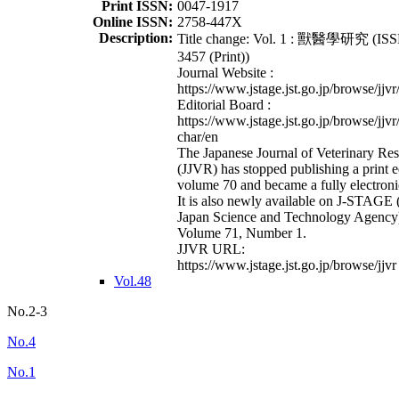
Print ISSN:
0047-1917
Online ISSN:
2758-447X
Description:
Title change: Vol. 1 : 獸醫學研究 (ISS
3457 (Print))
Journal Website :
https://www.jstage.jst.go.jp/browse/jjvr
Editorial Board :
https://www.jstage.jst.go.jp/browse/jjvr
char/en
The Japanese Journal of Veterinary Re
(JJVR) has stopped publishing a print e
volume 70 and became a fully electroni
It is also newly available on J-STAGE 
Japan Science and Technology Agency
Volume 71, Number 1.
JJVR URL:
https://www.jstage.jst.go.jp/browse/jjvr
Vol.48
No.2-3
No.4
No.1