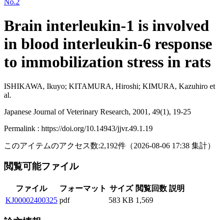
No.2
Brain interleukin-1 is involved
in blood interleukin-6 response
to immobilization stress in rats
ISHIKAWA, Ikuyo; KITAMURA, Hiroshi; KIMURA, Kazuhiro et
al.
Japanese Journal of Veterinary Research, 2001, 49(1), 19-25
Permalink : https://doi.org/10.14943/jjvr.49.1.19
このアイテムのアクセス数:
2,192
件
（
2026-08-06
17:38 集計
）
閲覧可能ファイル
ファイル
フォーマット
サイズ
閲覧回数
説明
KJ00002400325
pdf
583 KB
1,569