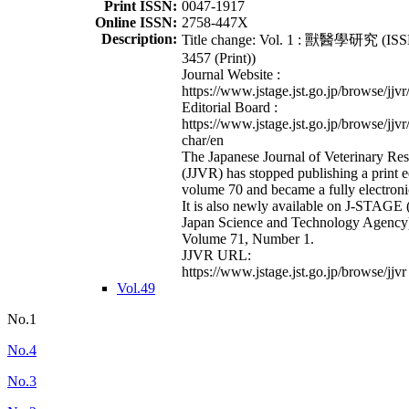
Print ISSN:
0047-1917
Online ISSN:
2758-447X
Description:
Title change: Vol. 1 : 獸醫學研究 (ISS
3457 (Print))
Journal Website :
https://www.jstage.jst.go.jp/browse/jjvr
Editorial Board :
https://www.jstage.jst.go.jp/browse/jjvr
char/en
The Japanese Journal of Veterinary Re
(JJVR) has stopped publishing a print e
volume 70 and became a fully electroni
It is also newly available on J-STAGE 
Japan Science and Technology Agency
Volume 71, Number 1.
JJVR URL:
https://www.jstage.jst.go.jp/browse/jjvr
Vol.49
No.1
No.4
No.3