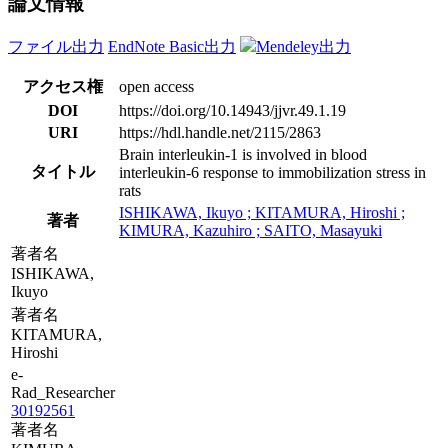
論文情報
ファイル出力
EndNote Basic出力
Mendeley出力
アクセス権
open access
DOI
https://doi.org/10.14943/jjvr.49.1.19
URI
https://hdl.handle.net/2115/2863
Brain interleukin-1 is involved in blood
タイトル
interleukin-6 response to immobilization stress in
rats
ISHIKAWA, Ikuyo ; KITAMURA, Hiroshi ;
著者
KIMURA, Kazuhiro ; SAITO, Masayuki
著者名
ISHIKAWA,
Ikuyo
著者名
KITAMURA,
Hiroshi
e-
Rad_Researcher
30192561
著者名