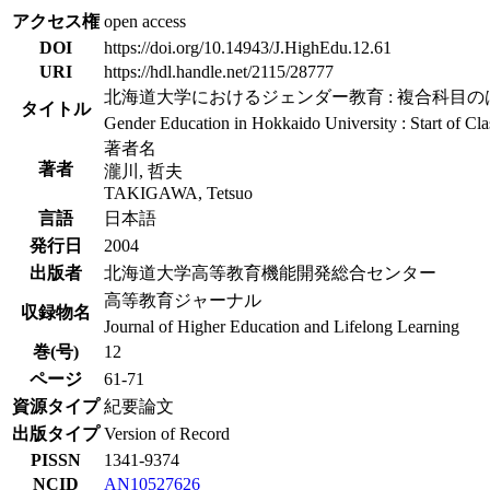
アクセス権
open access
DOI
https://doi.org/10.14943/J.HighEdu.12.61
URI
https://hdl.handle.net/2115/28777
北海道大学におけるジェンダー教育 : 複合科目
タイトル
Gender Education in Hokkaido University : Start of Cl
著者名
著者
瀧川, 哲夫
TAKIGAWA, Tetsuo
言語
日本語
発行日
2004
出版者
北海道大学高等教育機能開発総合センター
高等教育ジャーナル
収録物名
Journal of Higher Education and Lifelong Learning
巻(号)
12
ページ
61-71
資源タイプ
紀要論文
出版タイプ
Version of Record
PISSN
1341-9374
NCID
AN10527626