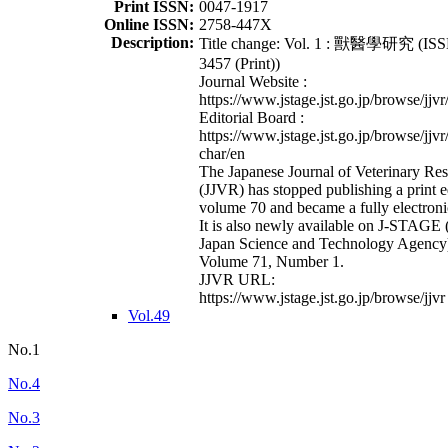
Print ISSN:
0047-1917
Online ISSN:
2758-447X
Description:
Title change: Vol. 1 : 獸醫學研究 (ISS
3457 (Print))
Journal Website :
https://www.jstage.jst.go.jp/browse/jjvr
Editorial Board :
https://www.jstage.jst.go.jp/browse/jjvr
char/en
The Japanese Journal of Veterinary Re
(JJVR) has stopped publishing a print e
volume 70 and became a fully electroni
It is also newly available on J-STAGE 
Japan Science and Technology Agency
Volume 71, Number 1.
JJVR URL:
https://www.jstage.jst.go.jp/browse/jjvr
Vol.49
No.1
No.4
No.3